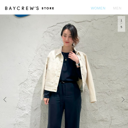
WOMEN
MEN
1
カ
5
Prev