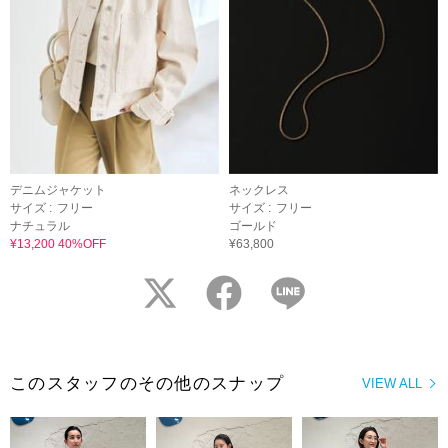
デニムジャケット
ネックレス
サイズ :
フリー
サイズ :
フリー
ナチュラル
ゴールド
¥13,200 40%OFF
¥63,800
twitter
facebook
LINE
このスタッフのその他のスナップ
VIEW ALL