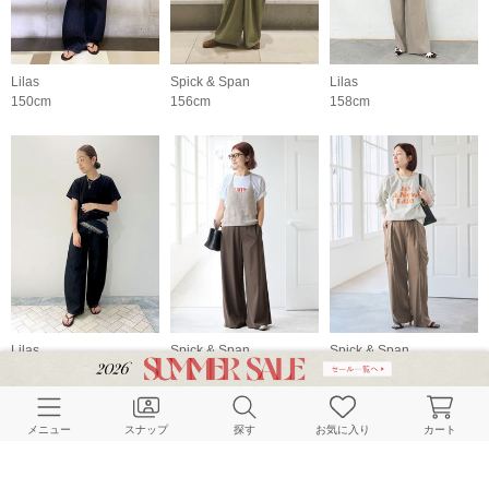
Lilas
Spick & Span
Lilas
150cm
156cm
158cm
Lilas
Spick & Span
Spick & Span
158cm
160cm
156cm
メニュー
スナップ
探す
お気に入り
カート