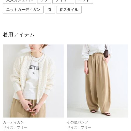
ニットカーディガン
春
春スタイル
着用アイテム
カーディガン
その他パンツ
サイズ :
フリー
サイズ :
フリー