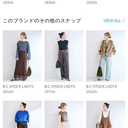
163cm
163cm
163cm
このブランドのその他のスナップ
VIEW ALL
B.C STOCK LADYS
B.C STOCK LADYS
B.C STOCK LADYS
161cm
157cm
161cm