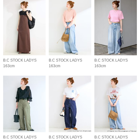
B.C STOCK LADYS
B.C STOCK LADYS
B.C STOCK LADYS
163cm
163cm
163cm
B.C STOCK LADYS
B.C STOCK LADYS
B.C STOCK LADYS