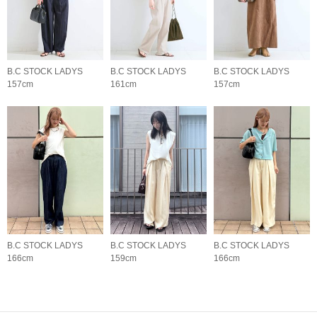
B.C STOCK LADYS
B.C STOCK LADYS
B.C STOCK LADYS
157cm
161cm
157cm
B.C STOCK LADYS
B.C STOCK LADYS
B.C STOCK LADYS
166cm
159cm
166cm