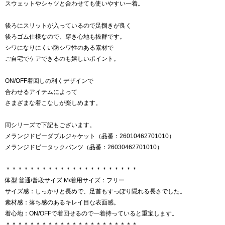
スウェットやシャツと合わせても使いやすい一着。
後ろにスリットが入っているので足捌きが良く
後ろゴム仕様なので、穿き心地も抜群です。
シワになりにくい防シワ性のある素材で
ご自宅でケアできるのも嬉しいポイント。
ON/OFF着回しの利くデザインで
合わせるアイテムによって
さまざまな着こなしが楽しめます。
同シリーズで下記もございます。
メランジドビーダブルジャケット（品番：26010462701010）
メランジドビータックパンツ（品番：26030462701010）
＊＊＊＊＊＊＊＊＊＊＊＊＊＊＊＊＊＊＊＊＊＊
体型:普通/普段サイズ:M/着用サイズ：フリー
サイズ感：しっかりと長めで、足首もすっぽり隠れる長さでした。
素材感：落ち感のあるキレイ目な表面感。
着心地：ON/OFFで着回せるので一着持っていると重宝します。
＊＊＊＊＊＊＊＊＊＊＊＊＊＊＊＊＊＊＊＊＊＊