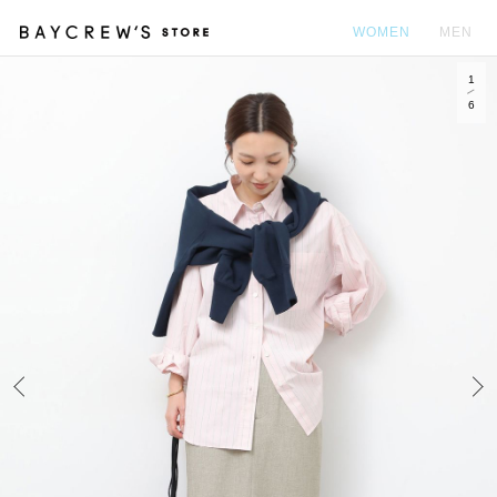
WOMEN
MEN
1
カ
6
Prev