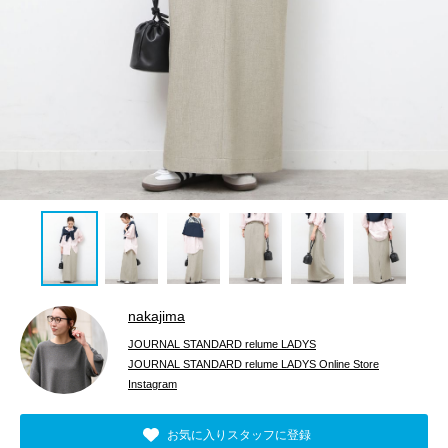
nakajima
JOURNAL STANDARD relume LADYS
JOURNAL STANDARD relume LADYS Online Store
Instagram
お気に入りスタッフに登録