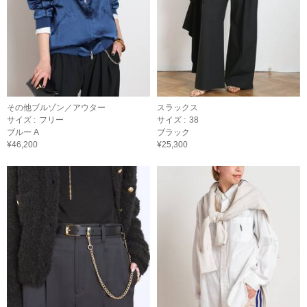
その他ブルゾン／アウター
スラックス
サイズ :
フリー
サイズ :
38
ブルー A
ブラック
¥46,200
¥25,300