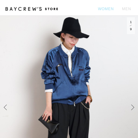
WOMEN
MEN
1
カ
9
Prev