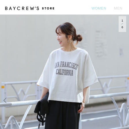
WOMEN
MEN
1
カ
6
Prev