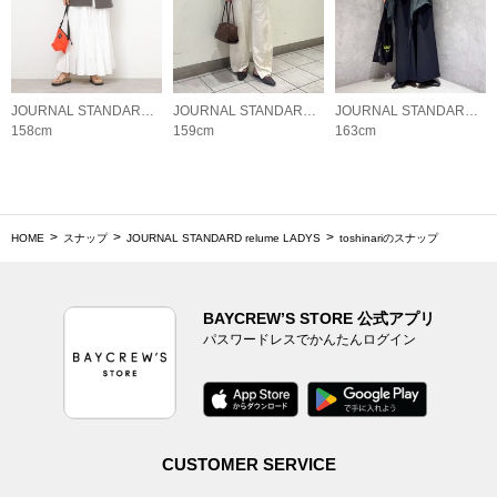
JOURNAL STANDARD relume LADYS
JOURNAL STANDARD relume LADYS
JOURNAL STANDARD relume LADYS
158cm
159cm
163cm
HOME
スナップ
JOURNAL STANDARD relume LADYS
toshinariのスナップ
BAYCREW’S STORE 公式アプリ
パスワードレスでかんたんログイン
CUSTOMER SERVICE