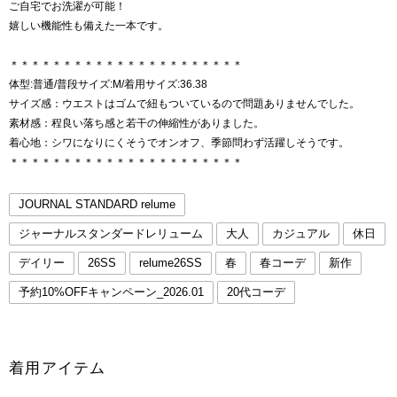
ご自宅でお洗濯が可能！
嬉しい機能性も備えた一本です。
＊＊＊＊＊＊＊＊＊＊＊＊＊＊＊＊＊＊＊＊＊＊
体型:普通/普段サイズ:M/着用サイズ:36.38
サイズ感：ウエストはゴムで紐もついているので問題ありませんでした。
素材感：程良い落ち感と若干の伸縮性がありました。
着心地：シワになりにくそうでオンオフ、季節問わず活躍しそうです。
＊＊＊＊＊＊＊＊＊＊＊＊＊＊＊＊＊＊＊＊＊＊
JOURNAL STANDARD relume
ジャーナルスタンダードレリューム
大人
カジュアル
休日
デイリー
26SS
relume26SS
春
春コーデ
新作
予約10%OFFキャンペーン_2026.01
20代コーデ
着用アイテム