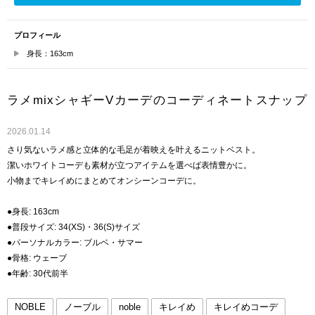
プロフィール
身長：163cm
ラメmixシャギーVカーデのコーディネートスナップ
2026.01.14
さり気ないラメ感と立体的な毛足が着映えを叶えるニットベスト。
潔いホワイトコーデも素材が立つアイテムを選べば表情豊かに。
小物までキレイめにまとめてオンシーンコーデに。
●身長: 163cm
●普段サイズ: 34(XS)・36(S)サイズ
●パーソナルカラー: ブルベ・サマー
●骨格: ウェーブ
●年齢: 30代前半
NOBLE
ノーブル
noble
キレイめ
キレイめコーデ