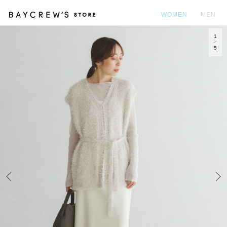
WOMEN
MEN
1
カ
5
Prev