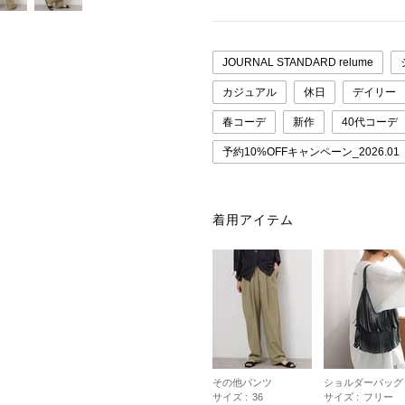
JOURNAL STANDARD relume
カジュアル
休日
デイリー
春コーデ
新作
40代コーデ
予約10%OFFキャンペーン_2026.01
着用アイテム
その他パンツ
ショルダーバッグ
サイズ :
36
サイズ :
フリー