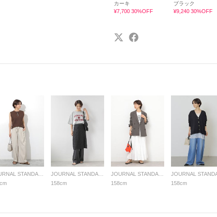
カーキ
ブラック
¥7,700 30%OFF
¥9,240 30%OFF
JOURNAL STANDARD relume LADYS
JOURNAL STANDARD relume LADYS
JOURNAL STANDARD relume LADYS
8cm
158cm
158cm
158cm