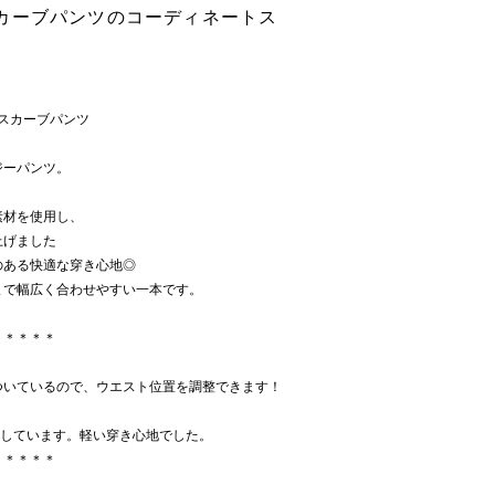
カーブパンツのコーディネートス
クスカーブパンツ
ジーパンツ。
素材を使用し、
上げました
のある快適な穿き心地◎
まで幅広く合わせやすい一本です。
＊＊＊＊＊
ついているので、ウエスト位置を調整できます！
。
としています。軽い穿き心地でした。
＊＊＊＊＊