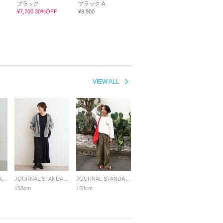
ブラック
ブラック A
¥7,700 30%OFF
¥9,900
VIEW ALL
JOURNAL STANDARD relume LADYS
JOURNAL STANDARD relume LADYS
JOURNAL STANDARD relume LADYS
158cm
158cm