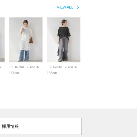
VIEW ALL
JOURNAL STANDARD relume LADYS
JOURNAL STANDARD relume LADYS
JOURNAL STANDARD relume LADYS
157cm
158cm
採用情報