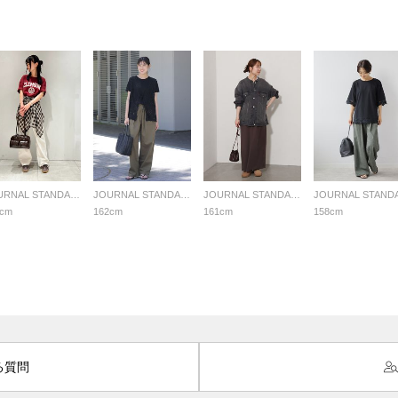
JOURNAL STANDARD relume LADYS
JOURNAL STANDARD relume LADYS
JOURNAL STANDARD relume LADYS
8cm
162cm
161cm
158cm
る質問