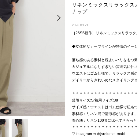
リネンミックスリラックス
ナップ
Next
2026.03.21
［26SS新作］リネンミックスリラッ
◆立体的なカーブラインが特徴のイー
落ち感のある素材と程よいハリをもつ
カジュアルになりすぎない雰囲気に仕
ウエストはゴム仕様で、リラックス感
デイリーからきれいめなスタイリング
＊＊＊＊＊＊＊＊＊＊＊＊＊＊＊＊＊
普段サイズ:S/着用サイズ:38
サイズ感：ウエストはゴム仕様で紐も
素材感：リネン混で清涼感があります
着心地：リネン100％に比べてさらっ
＊＊＊＊＊＊＊＊＊＊＊＊＊＊＊＊＊
▽Instagram ⇒＠jsrelume_maki