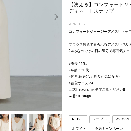
【洗える】コンフォートジ
ディネートスナップ
Next
2026.01.15
コンフォートジャージーアメスリトッ
ブラウス感覚で着られるアメスリ型の
2wayなのでその日の気分で雰囲気チェ
○身長:155cm
○年齢：20代
○体型:細身(もも周りが気になる)
○普段サイズ:34
公式Instagramも是非ご覧ください!!
→@nb_aruga
NOBLE
ノーブル
WOMAN
ホワイト
予約キャンペーン