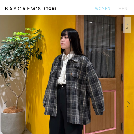
WOMEN
MEN
1
カ
4
Prev