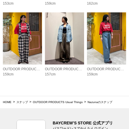
153cm
159cm
162cm
OUTDOOR PRODUCTS Usual Things
OUTDOOR PRODUCTS Usual Things
OUTDOOR PRODUCTS Usual Things
159cm
157cm
159cm
HOME
スナップ
OUTDOOR PRODUCTS Usual Things
Nazunaのスナップ
BAYCREW’S STORE 公式アプリ
パスワードレスでかんたんログイン