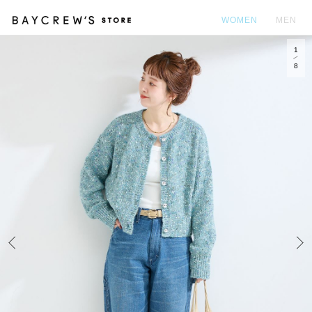
WOMEN
MEN
1
カ
8
Prev