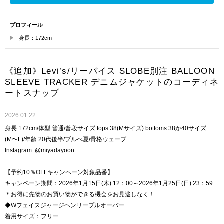
プロフィール
身長：172cm
《追加》Levi’s/リーバイス SLOBE別注 BALLOON
SLEEVE TRACKER デニムジャケットのコーディネ
ートスナップ
2026.01.22
身長:172cm/体型:普通/普段サイズ:tops 38(Mサイズ) bottoms 38か40サイズ
(M〜L)/年齢:20代後半/ブルべ夏/骨格ウェーブ
Instagram: @miyadayoon
【予約10％OFFキャンペーン対象品番】
キャンペーン期間：2026年1月15日(木) 12：00～2026年1月25日(日) 23：59
＊お得に先物のお買い物ができる機会をお見逃しなく！
◆Wフェイスジャージヘンリープルオーバー
着用サイズ：フリー