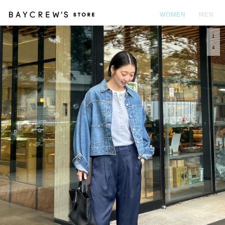
WOMEN
MEN
1
カ
4
Prev