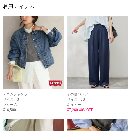
着用アイテム
デニムジャケット
その他パンツ
サイズ :
S
サイズ :
38
ブルー A
ネイビー
¥16,500
¥7,260 40%OFF