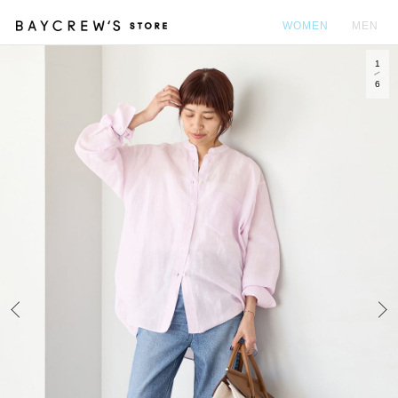
WOMEN
MEN
1
カ
6
Prev