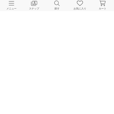
メニュー
スナップ
探す
お気に入り
カート
IENA
IENA
IENA
162cm
156cm
156cm
LE TALON
IENA
IENA
156cm
163cm
160cm
HOME
スナップ
IENA
Sonoのスナップ