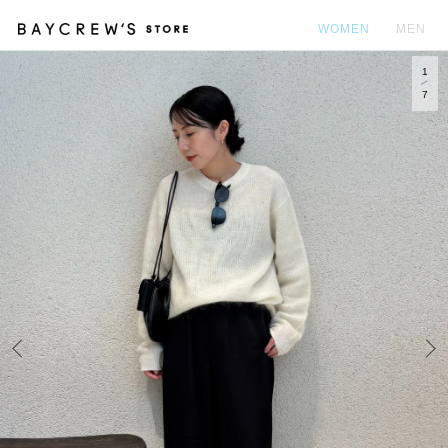
WOMEN
MEN
1
カ
7
Prev