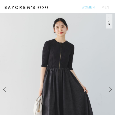
WOMEN
MEN
1
カ
9
Prev