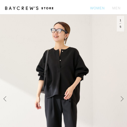
WOMEN
MEN
1
カ
5
Prev