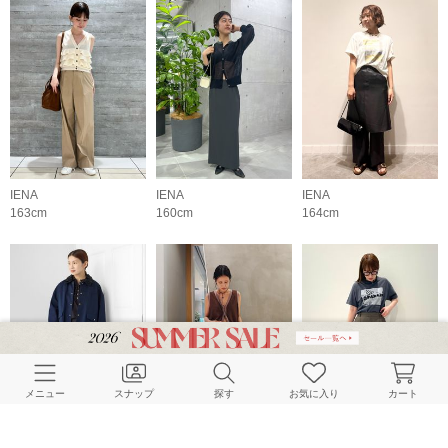
IENA
IENA
IENA
163cm
160cm
164cm
メニュー
スナップ
探す
お気に入り
カート
IENA
IENA
IENA