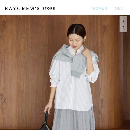
WOMEN
MEN
1
カ
5
Prev