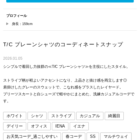
プロフィール
身長：159cm
T/C プレーンシャツのコーディネートスナップ
2026.01.05
シンプルで着回し力抜群の≪T/C プレーンシャツ≫を主役にしたスタイル。
ストライプ柄が程よいアクセントになり、上品さと抜け感を両立します◎
肩掛けしたグレーのスウェットで、こなれ感をプラスしたレイヤード。
プリーツスカートと白シューズで軽やかにまとめた、洗練カジュアルコーデで
す。
ホワイト
シャツ
ストライプ
カジュアル
綺麗目
デイリー
オフィス
IENA
イエナ
お天気コーデ_過ごしやすい
春コーデ
SS
マルチウェイ