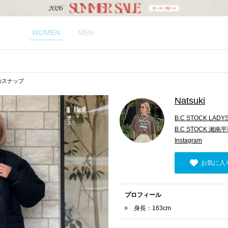
WOMEN
MEN
kiのスナップ
Natsuki
B.C STOCK LADY
B.C STOCK 湘南
Instagram
お気に入
プロフィール
身長：163cm