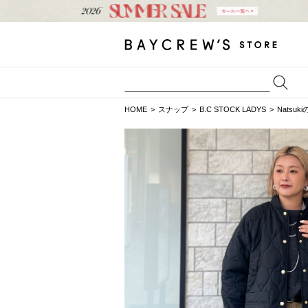
HOME
スナップ
B.C STOCK LADYS
Natsu