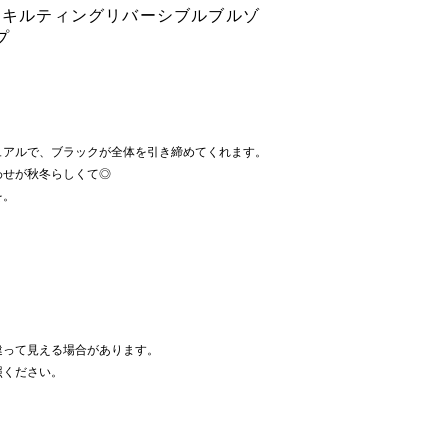
/ キルティングリバーシブルブルゾ
プ
】
ュアルで、ブラックが全体を引き締めてくれます。
わせが秋冬らしくて◎
を。
違って見える場合があります。
照ください。