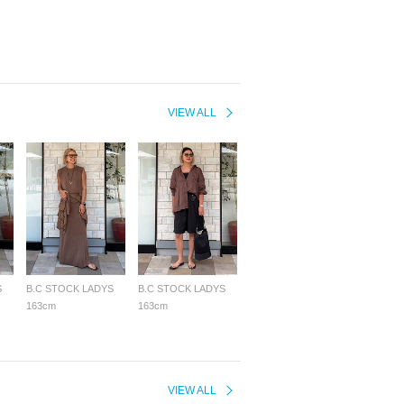
VIEW ALL
S
B.C STOCK LADYS
B.C STOCK LADYS
163cm
163cm
VIEW ALL