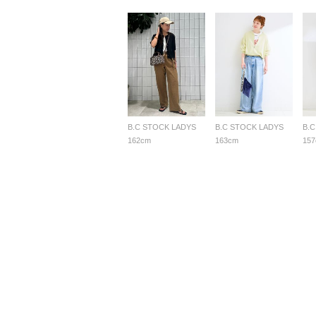
B.C STOCK LADYS
B.C STOCK LADYS
B.
162cm
163cm
15
よくあ