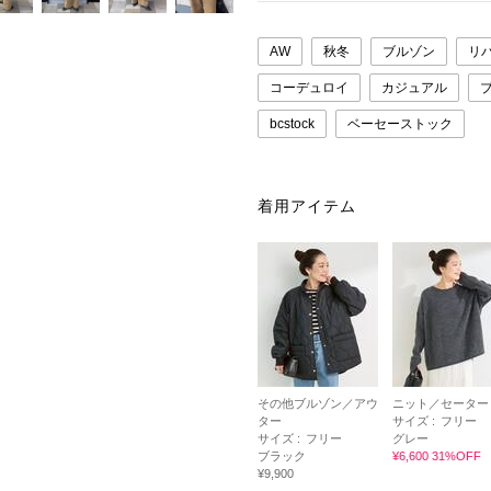
AW
秋冬
ブルゾン
リ
コーデュロイ
カジュアル
bcstock
ベーセーストック
着用アイテム
その他ブルゾン／アウ
ニット／セーター
ター
サイズ :
フリー
サイズ :
フリー
グレー
ブラック
¥6,600 31%OFF
¥9,900