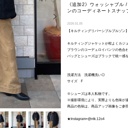
《追加2》ウォッシャブル 
ンのコーディネートスナッ
Next
2026.01.05
【キルティングリバーシブルブルゾン
キルティングジャケットが程よくカジ
ブラウンのコーデュロイパンツの色合
バッグとシューズはブラックで統一感
洗濯方法 洗濯機洗い◎
サイズ F
※シューズは本人私物です。
※撮影環境により、実際よりも色味が
商品の色味は、商品アップ画像をご参
★Instagram⇨@ntk.12o4