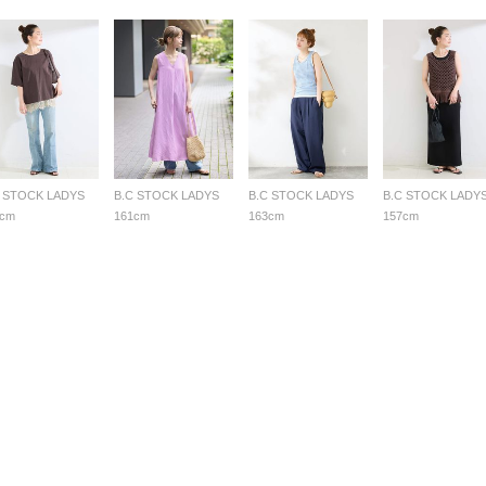
C STOCK LADYS
B.C STOCK LADYS
B.C STOCK LADYS
B.C STOCK LADY
7cm
161cm
163cm
157cm
る質問