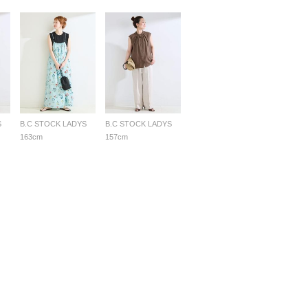
S
B.C STOCK LADYS
B.C STOCK LADYS
163cm
157cm
採用情報