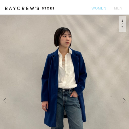
WOMEN
MEN
1
カ
3
Prev