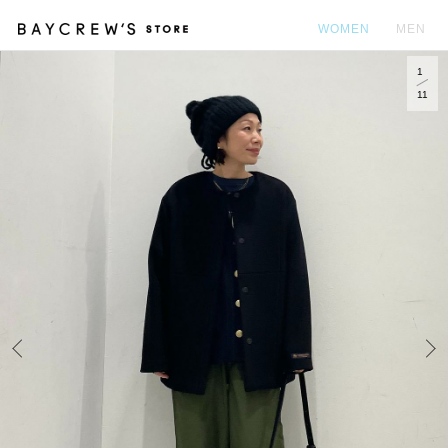
WOMEN
MEN
1
カ
11
Prev