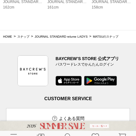
JOURNAL STANDARD relume LADYS
JOURNAL STANDARD relume LADYS
JOURNAL STANDARD relume LADYS
162cm
161cm
158cm
HOME
スナップ
JOURNAL STANDARD relume LADYS
MATSUのスナップ
BAYCREW’S STORE 公式アプリ
パスワードレスでかんたんログイン
CUSTOMER SERVICE
よくある質問