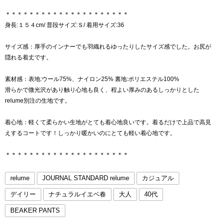
＊＊＊＊＊＊＊＊＊＊＊＊＊＊＊＊＊＊＊＊＊
身長:１５４cm/ 普段サイズ:Ｓ/ 着用サイズ:36
サイズ感：厚手のインナーでも羽織れるゆったりしたサイズ感でした。お尻が
隠れる着丈です。
素材感：表地:ウール75%、ナイロン25% 裏地:ポリエステル100%
滑らかで微光沢があり触り心地も良く、程よい厚みのあるしっかりとした
relume別注の生地です。
着心地：軽くて柔らかい生地がとても着心地良いです。着るだけで上品で高見
えするコートです！しっかり暖かいのにとても軽い着心地です。
＊＊＊＊＊＊＊＊＊＊＊＊＊＊＊＊＊＊＊＊＊
relume
JOURNAL STANDARD relume
カジュアル
デイリー
ナチュラルイエベ春
大人
40代
BEAKER PANTS