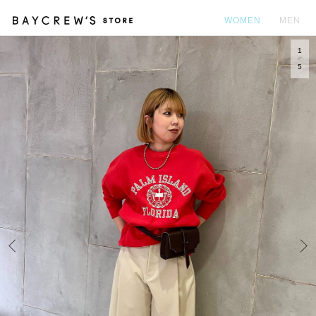
WOMEN
MEN
1
カ
5
Prev