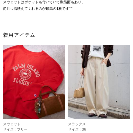
スウェットはポケットも付いていて機能面もあり、
尚且つ着映えてくれるのが最高の1枚です^^
着用アイテム
スウェット
スラックス
サイズ :
フリー
サイズ :
36