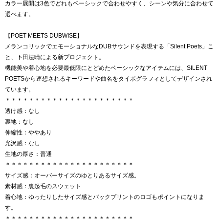
カラー展開は3色でどれもベーシックで合わせやすく、シーンや気分に合わせて
選べます。
【POET MEETS DUBWISE】
メランコリックでエモーショナルなDUBサウンドを表現する「Silent Poets」こ
と、下田法晴による新プロジェクト。
機能美や着心地を必要最低限にとどめたベーシックなアイテムには、SILENT
POETSから連想されるキーワードや曲名をタイポグラフィとしてデザインされ
ています。
＊＊＊＊＊＊＊＊＊＊＊＊＊＊＊＊＊＊＊＊＊＊
透け感：なし
裏地：なし
伸縮性：ややあり
光沢感：なし
生地の厚さ：普通
＊＊＊＊＊＊＊＊＊＊＊＊＊＊＊＊＊＊＊＊＊＊
サイズ感：オーバーサイズのゆとりあるサイズ感。
素材感：裏起毛のスウェット
着心地：ゆったりしたサイズ感とバックプリントのロゴもポイントになりま
す。
＊＊＊＊＊＊＊＊＊＊＊＊＊＊＊＊＊＊＊＊＊＊