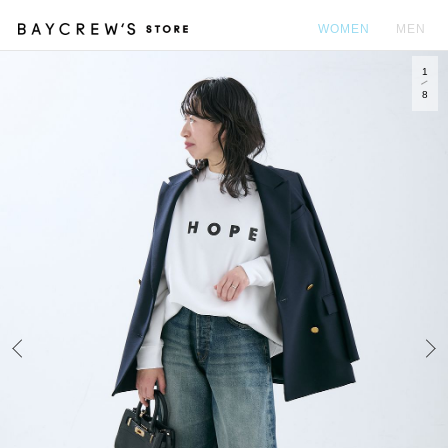
WOMEN
MEN
1
カ
8
Prev