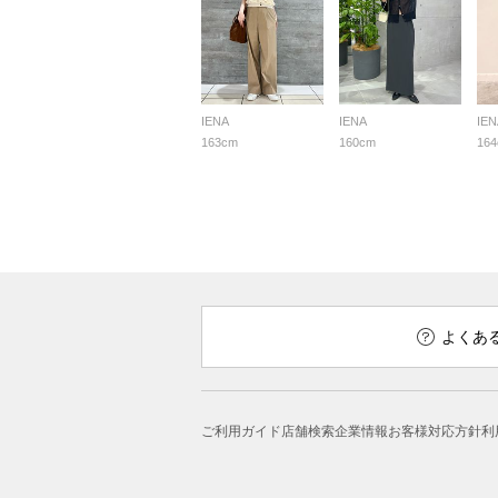
IENA
IENA
IEN
163cm
160cm
16
よくあ
ご利用ガイド
店舗検索
企業情報
お客様対応方針
利