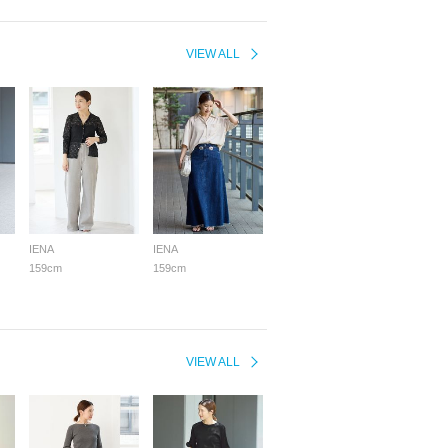
VIEW ALL
IENA
IENA
159cm
159cm
VIEW ALL