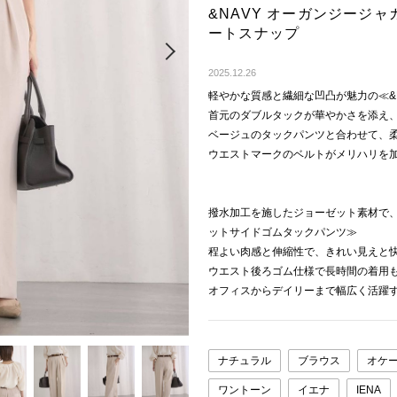
&NAVY オーガンジージ
ートスナップ
Next
2025.12.26
軽やかな質感と繊細な凹凸が魅力の≪&
首元のダブルタックが華やかさを添え
ベージュのタックパンツと合わせて、
ウエストマークのベルトがメリハリを
撥水加工を施したジョーゼット素材で、
ットサイドゴムタックパンツ≫
程よい肉感と伸縮性で、きれい見えと
ウエスト後ろゴム仕様で長時間の着用
オフィスからデイリーまで幅広く活躍
ナチュラル
ブラウス
オケ
ワントーン
イエナ
IENA