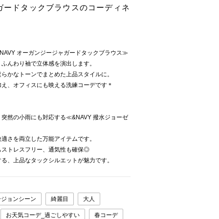
ャガードタックブラウスのコーディネ
NAVY オーガンジージャガードタックブラウス≫
、ふんわり袖で立体感を演出します。
柔らかなトーンでまとめた上品スタイルに。
加え、オフィスにも映える洗練コーデです＊
突然の小雨にも対応する≪&NAVY 撥水ジョーゼ
快適さを両立した万能アイテムです。
もストレスフリー、通気性も確保◎
する、上品なタックシルエットが魅力です。
ージョンシーン
綺麗目
大人
お天気コーデ_過ごしやすい
春コーデ