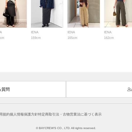
A
IENA
IENA
IENA
4cm
159cm
165cm
162cm
る質問
用規約
個人情報保護方針
特定商取引法・古物営業法に基づく表示
© BAYCREW’S CO., LTD. All rights reserved.