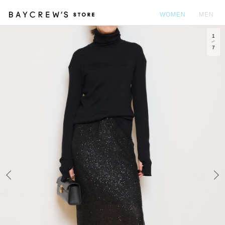
WOMEN
MEN
1
カ
7
Prev