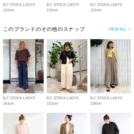
B.C STOCK LADYS
B.C STOCK LADYS
B.C STOCK LADYS
152cm
152cm
152cm
このブランドのその他のスナップ
VIEW ALL
B.C STOCK LADYS
B.C STOCK LADYS
B.C STOCK LADYS
163cm
152cm
158cm