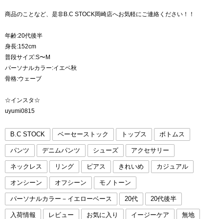
商品のことなど、是非B.C STOCK岡崎店へお気軽にご連絡ください！！
年齢:20代後半
身長:152cm
普段サイズ:S〜M
パーソナルカラー:イエベ秋
骨格:ウェーブ
☆インスタ☆
uyumi0815
B.C STOCK
ベーセーストック
トップス
ボトムス
パンツ
デニムパンツ
シューズ
アクセサリー
ネックレス
リング
ピアス
きれいめ
カジュアル
オンシーン
オフシーン
モノトーン
パーソナルカラー－イエローベース
20代
20代後半
入荷情報
レビュー
お気に入り
イージーケア
無地