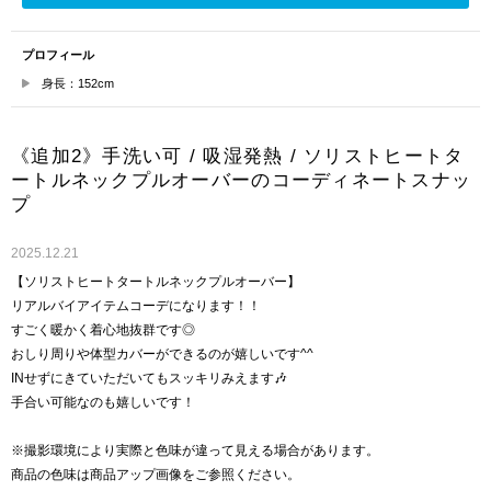
プロフィール
身長：152cm
《追加2》手洗い可 / 吸湿発熱 / ソリストヒートタ
ートルネックプルオーバーのコーディネートスナッ
プ
2025.12.21
【ソリストヒートタートルネックプルオーバー】
リアルバイアイテムコーデになります！！
すごく暖かく着心地抜群です◎
おしり周りや体型カバーができるのが嬉しいです^^
INせずにきていただいてもスッキリみえます🎶
手合い可能なのも嬉しいです！
※撮影環境により実際と色味が違って見える場合があります。
商品の色味は商品アップ画像をご参照ください。