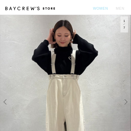
WOMEN
MEN
1
カ
7
Prev