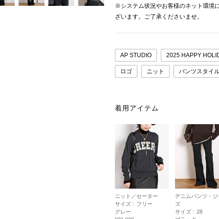
※システム状況やお客様のネット環境
ざいます。ご了承くださいませ。
AP STUDIO
2025 HAPPY HOLI
ロゴ
ニット
パンツスタイ
着用アイテム
ニット／セーター
デニムパンツ・ジ
サイズ :
フリー
ズ
グレー
サイズ :
28