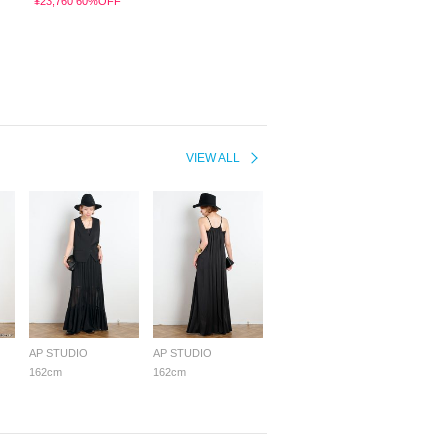
¥23,760 60%OFF
VIEW ALL
AP STUDIO
AP STUDIO
162cm
162cm