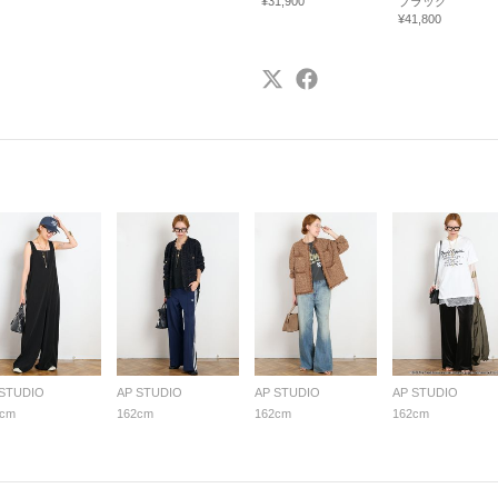
¥31,900
ブラック
¥41,800
 STUDIO
AP STUDIO
AP STUDIO
AP STUDIO
2cm
162cm
162cm
162cm