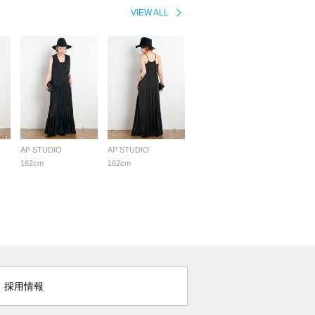
VIEW ALL
AP STUDIO
AP STUDIO
162cm
162cm
採用情報