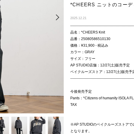
*CHEERS ニットのコー
Next
2025.12.21
-----------------------------------------------------
品名：*CHEERS Knit
品番：25080586510130
価格：¥31,900 - 税込み
カラー：GRAY
サイズ：フリー
AP STUDIO店舗：12/27(土)販売予定
ベイクルーズストア：12/27(土)販売予
-----------------------------------------------------
今後発売予定
Pants：*Citizens of humanity ISOL
TAX
※AP STUDIOのベイクルーズストア
となります。