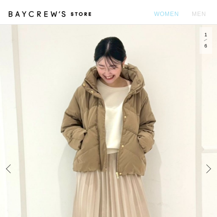
WOMEN
MEN
1
カ
6
Prev