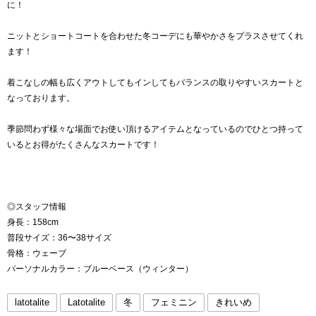
に！
ニットとショートコートを合わせた冬コーデにも華やかさをプラスさせてくれ
ます！
着こなしの幅も広くアウトしてもインしてもバランスの取りやすいスカートと
なっております。
季節問わず様々な場面でお使い頂けるアイテムとなっているのでひとつ持って
いるとお得がたくさんなスカートです！
◎スタッフ情報
身長：158cm
普段サイズ：36〜38サイズ
骨格：ウェーブ
パーソナルカラー：ブルーベース（ウィンター）
latotalite
Latotalite
冬
フェミニン
きれいめ