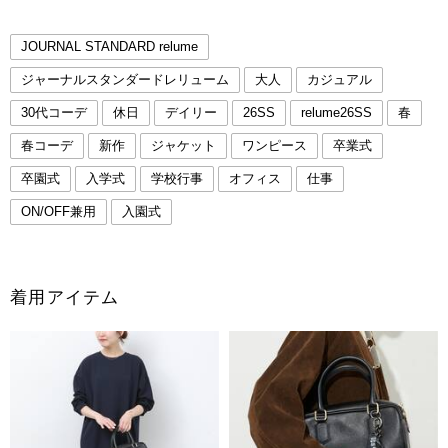
JOURNAL STANDARD relume
ジャーナルスタンダードレリューム
大人
カジュアル
30代コーデ
休日
デイリー
26SS
relume26SS
春
春コーデ
新作
ジャケット
ワンピース
卒業式
卒園式
入学式
学校行事
オフィス
仕事
ON/OFF兼用
入園式
着用アイテム