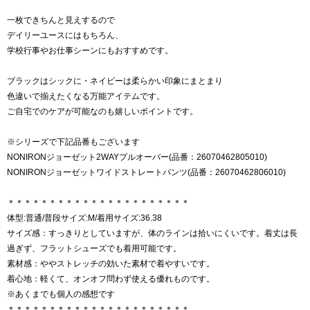
一枚できちんと見えするので
デイリーユースにはもちろん、
学校行事やお仕事シーンにもおすすめです。
ブラックはシックに・ネイビーは柔らかい印象にまとまり
色違いで揃えたくなる万能アイテムです。
ご自宅でのケアが可能なのも嬉しいポイントです。
※シリーズで下記品番もございます
NONIRONジョーゼット2WAYプルオーバー(品番：26070462805010)
NONIRONジョーゼットワイドストレートパンツ(品番：26070462806010)
＊＊＊＊＊＊＊＊＊＊＊＊＊＊＊＊＊＊＊＊＊＊
体型:普通/普段サイズ:M/着用サイズ:36.38
サイズ感：すっきりとしていますが、体のラインは拾いにくいです。着丈は長
過ぎず、フラットシューズでも着用可能です。
素材感：ややストレッチの効いた素材で着やすいです。
着心地：軽くて、オンオフ問わず使える優れものです。
※あくまでも個人の感想です
＊＊＊＊＊＊＊＊＊＊＊＊＊＊＊＊＊＊＊＊＊＊