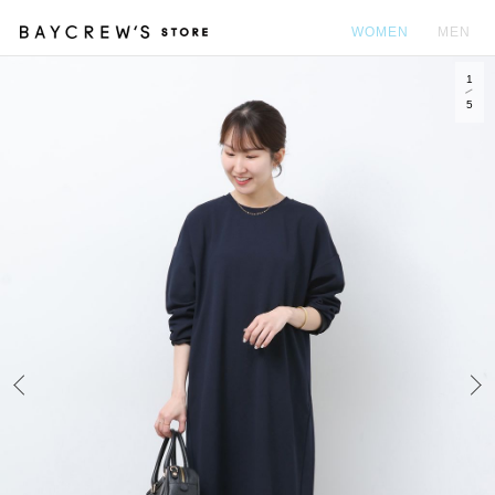
WOMEN
MEN
1
カ
5
Prev