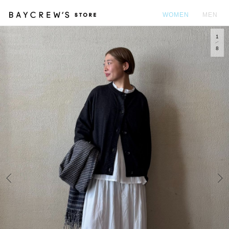
WOMEN
MEN
1
カ
8
Prev