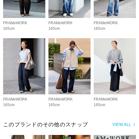
FRAMeWORK
FRAMeWORK
FRAMeWORK
165cm
165cm
165cm
FRAMeWORK
FRAMeWORK
FRAMeWORK
165cm
165cm
165cm
このブランドのその他のスナップ
VIEW ALL