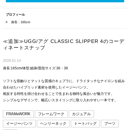
プロフィール
身長：165cm
≪追加≫UGG/アグ CLASSIC SLIPPER 4のコーデ
ィネートスナップ
2026.01.14
身長:165cm/体型:細身/普段サイズ:36・38
ソフトな肌触りとマットな質感のキュプラに、ドライタッチなナイロンを組み
合わせたハイブリッド素材を使用したイージーパンツ。
相反する特性を掛け合わせることで生まれる独特な風合いが魅力です。
シンプルなデザインで、幅広いスタイリングに取り入れやすい一本です。
FRAMeWORK
フレームワーク
カジュアル
イージーパンツ
ヘンリーネック
トートバッグ
ブーツ