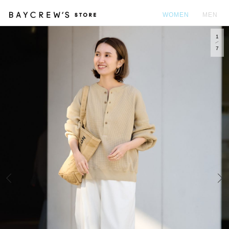
WOMEN
MEN
1
カ
7
Prev