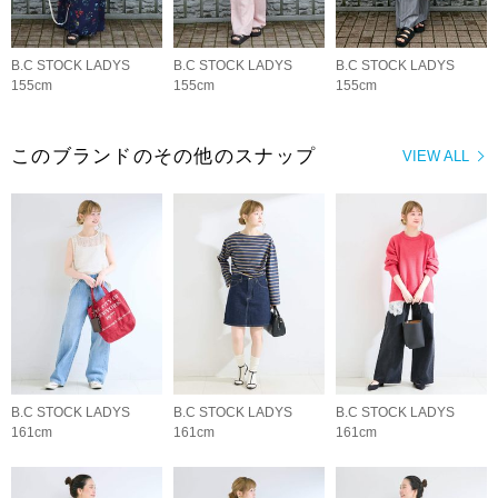
B.C STOCK LADYS
B.C STOCK LADYS
B.C STOCK LADYS
155cm
155cm
155cm
このブランドのその他のスナップ
VIEW ALL
B.C STOCK LADYS
B.C STOCK LADYS
B.C STOCK LADYS
161cm
161cm
161cm