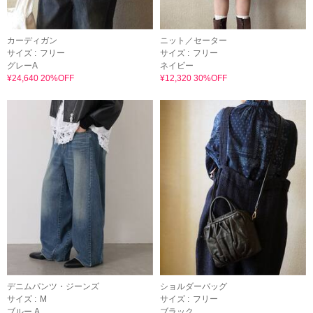
カーディガン
ニット／セーター
サイズ :
フリー
サイズ :
フリー
グレーA
ネイビー
¥24,640 20%OFF
¥12,320 30%OFF
デニムパンツ・ジーンズ
ショルダーバッグ
サイズ :
M
サイズ :
フリー
ブルー A
ブラック