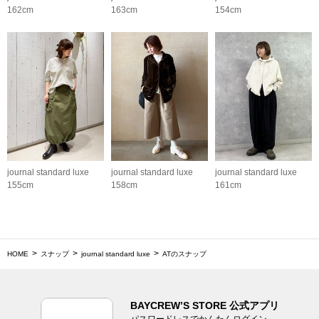
162cm
163cm
154cm
journal standard luxe
journal standard luxe
journal standard luxe
155cm
158cm
161cm
HOME
スナップ
journal standard luxe
ATのスナップ
BAYCREW’S STORE 公式アプリ