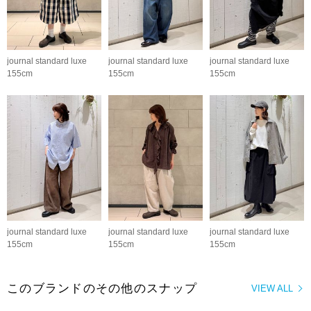
journal standard luxe
journal standard luxe
journal standard luxe
155cm
155cm
155cm
journal standard luxe
journal standard luxe
journal standard luxe
155cm
155cm
155cm
このブランドのその他のスナップ
VIEW ALL