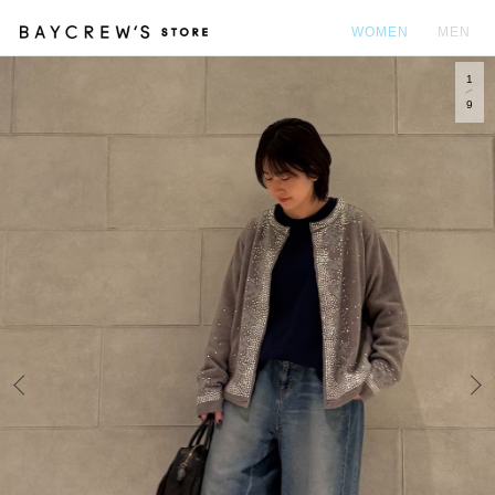
WOMEN
MEN
1
カ
9
Prev