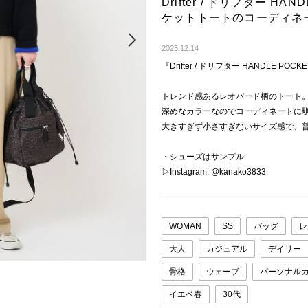
Drifter / ドリフター HAN
ケットトートのコーディネ
Next
2025.12.14
『Drifter / ドリフター HANDLE PO
トレンド感あるレオパード柄のトート
深めなカラーなのでコーディネートに
大きすぎず小さすぎないサイズ感で、
・シューズはサンプル
▷Instagram: @kanako3833
WOMAN
SS
バッグ
レ
大人
カジュアル
デイリー
骨格
ウェーブ
パーソナル
イエベ春
30代