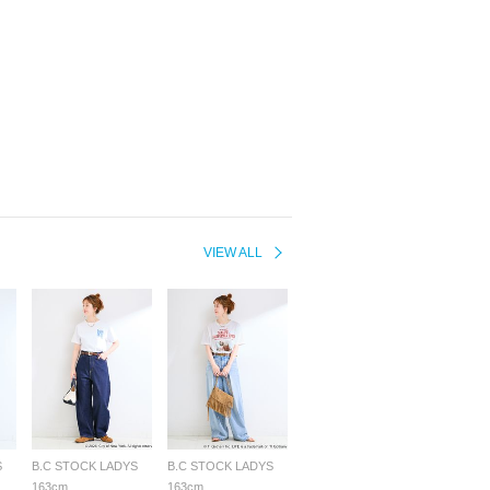
VIEW ALL
S
B.C STOCK LADYS
B.C STOCK LADYS
163cm
163cm