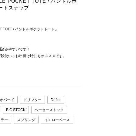
DLE POCKET TOTE / ハンドルポ
ートスナップ
CKET TOTE / ハンドルポケットトート』
。
馴染みやすいです！
普段使い～お出掛け時にもオススメです。
オパード
ドリフター
Drifter
B.C STOCK
ベーセーストック
カラー
スプリング
イエローベース