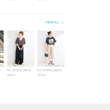
VIEW ALL
S
B.C STOCK LADYS
B.C STOCK LADYS
163cm
157cm