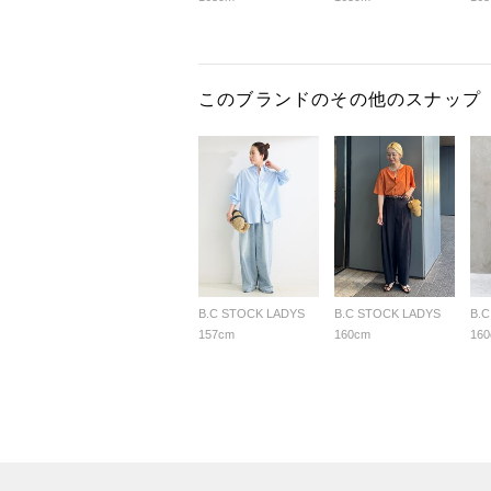
このブランドのその他のスナップ
B.C STOCK LADYS
B.C STOCK LADYS
B.
157cm
160cm
16