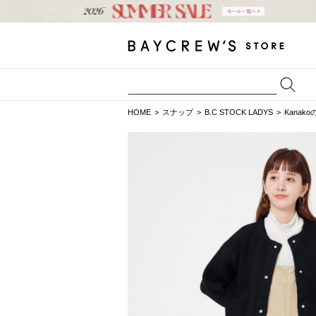
HOME
スナップ
B.C STOCK LADYS
Kanak