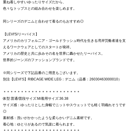
重ね着しやすいゆったりサイズだから、
色々なトップスとの組み合わせを楽しめます。
同シリーズのデニムと合わせて着るのもおすすめ◎
【LEVI'S/リーバイス】
アメリカのカリフォル二ア・ゴールドラッシュ時代を生きる湾岸労働者達を支
えるワークウェアとしてのスタートが発祥。
アメリカの歴史と共に歩みその名を世界に轟かせたリーバイス。
世界的ジーンズのファッションブランドです。
※同シリーズで下記品番のご用意もございます。
別注【LEVI’S】RIBCAGE WIDE LEG：デニム（品番：26030463000010）
＊＊＊＊＊＊＊＊＊＊＊＊＊＊＊＊＊＊＊＊＊＊
体型:普通/普段サイズ:M/着用サイズ:36.38
サイズ感：ゆったりとした身幅でニットやスウェットでも軽く羽織れそうです
◎
素材感：洗いがかかったような柔らかいデニム素材です。
着心地：ゆとりがあるので気楽に着られます。
＊＊＊＊＊＊＊＊＊＊＊＊＊＊＊＊＊＊＊＊＊＊