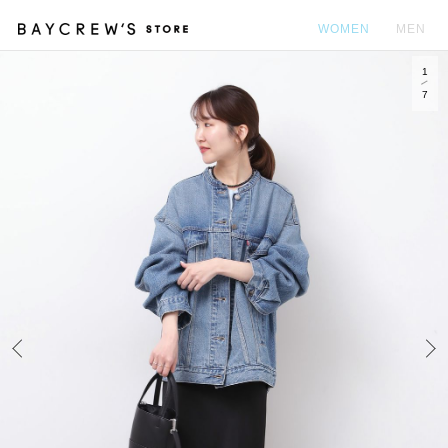
WOMEN
MEN
1
カ
7
Prev