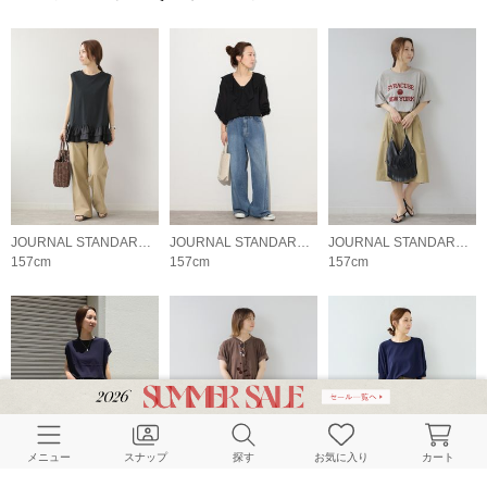
JOURNAL STANDARD relume LADYS
JOURNAL STANDARD relume LADYS
JOURNAL STANDARD relume LADYS
157cm
157cm
157cm
メニュー
スナップ
探す
お気に入り
カート