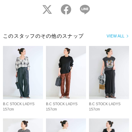
twitter
facebook
LINE
このスタッフのその他のスナップ
VIEW ALL
B.C STOCK LADYS
B.C STOCK LADYS
B.C STOCK LADYS
157cm
157cm
157cm