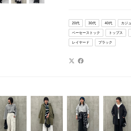
20代
30代
40代
カジ
ベーセーストック
トップス
レイヤード
ブラック