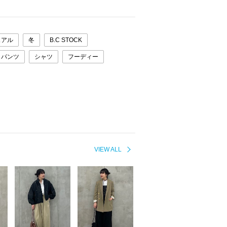
ュアル
冬
B.C STOCK
パンツ
シャツ
フーディー
VIEW ALL