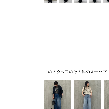
このスタッフのその他のスナップ