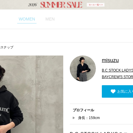
WOMEN
MEN
uのスナップ
misuzu
B.C STOCK LADY
BAYCREW'S STOR
お気に入
プロフィール
身長：159cm