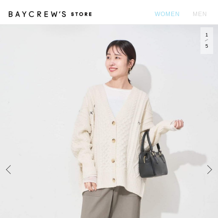
WOMEN
MEN
1
カ
5
Prev