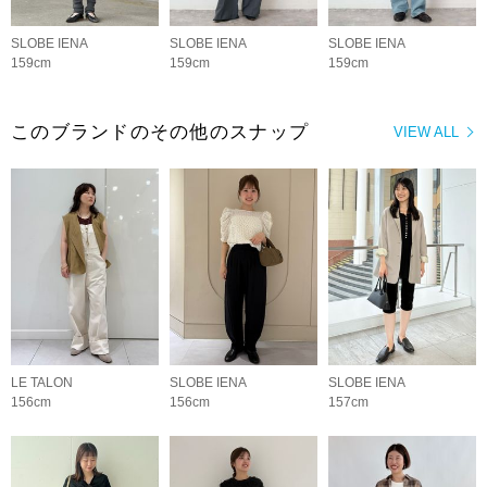
SLOBE IENA
SLOBE IENA
SLOBE IENA
159cm
159cm
159cm
このブランドのその他のスナップ
VIEW ALL
LE TALON
SLOBE IENA
SLOBE IENA
156cm
156cm
157cm