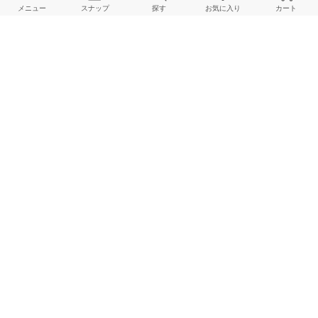
メニュー
スナップ
探す
お気に入り
カート
IENA
IENA
IENA
163cm
160cm
160cm
IENA
IENA
IENA
152cm
152cm
164cm
HOME
スナップ
IENA
endoのスナップ