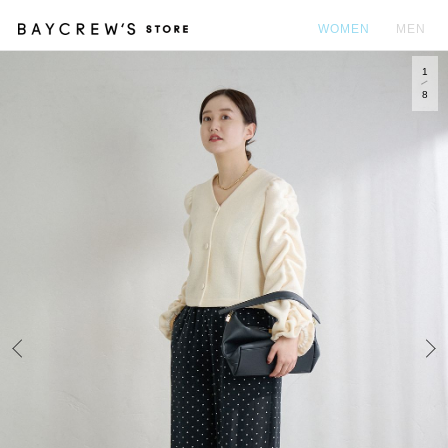
WOMEN
MEN
1
カ
8
Prev