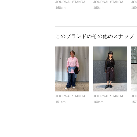
JOURNAL STANDARD LADYS
JOURNAL STANDARD LADYS
160cm
160cm
16
このブランドのその他のスナップ
JOURNAL STANDARD LADYS
JOURNAL STANDARD LADYS
151cm
160cm
15