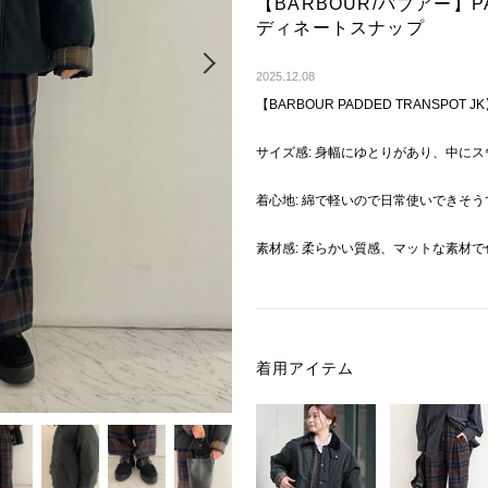
【BARBOUR/バブアー】PA
ディネートスナップ
Next
2025.12.08
【BARBOUR PADDED TRANSPOT J
サイズ感: 身幅にゆとりがあり、中に
着心地: 綿で軽いので日常使いできそう
素材感: 柔らかい質感、マットな素材
着用アイテム