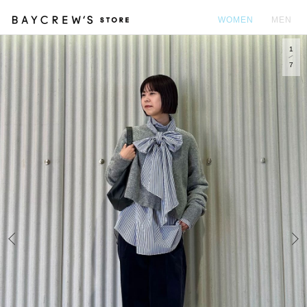
WOMEN
MEN
1
カ
7
Prev