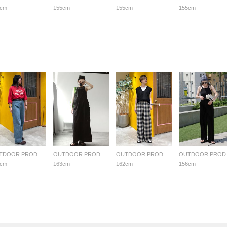
5cm
155cm
155cm
155cm
OUTDOOR PRODUCTS Usual Things
OUTDOOR PRODUCTS Usual Things
OUTDOOR PRODUCTS Usual Things
OUTDO
9cm
163cm
162cm
156cm