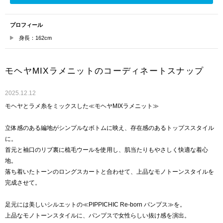
プロフィール
身長：162cm
モヘヤMIXラメニットのコーディネートスナップ
2025.12.12
モヘヤとラメ糸をミックスした≪モヘヤMIXラメニット≫
立体感のある編地がシンプルなボトムに映え、存在感のあるトップススタイル
に。
首元と袖口のリブ裏に梳毛ウールを使用し、肌当たりもやさしく快適な着心
地。
落ち着いたトーンのロングスカートと合わせて、上品なモノトーンスタイルを
完成させて。
足元には美しいシルエットの≪PIPPICHIC Re-born パンプス≫を。
上品なモノトーンスタイルに、パンプスで女性らしい抜け感を演出。