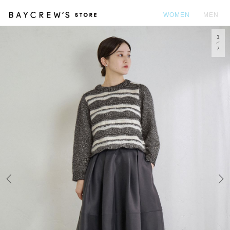
WOMEN
MEN
1
カ
7
Prev