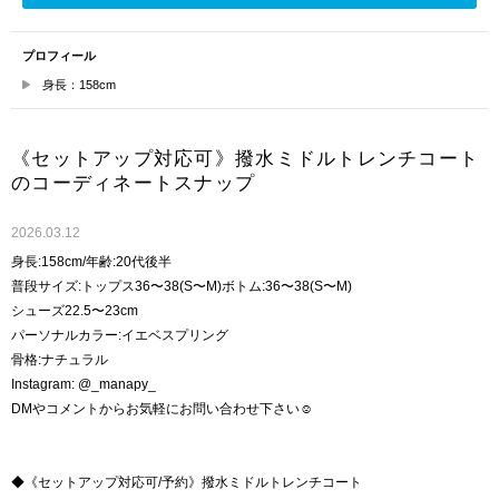
プロフィール
身長：158cm
《セットアップ対応可》撥水ミドルトレンチコート
のコーディネートスナップ
2026.03.12
身長:158cm/年齢:20代後半
普段サイズ:トップス36〜38(S〜M)ボトム:36〜38(S〜M)
シューズ22.5〜23cm
パーソナルカラー:イエベスプリング
骨格:ナチュラル
Instagram: @_manapy_
DMやコメントからお気軽にお問い合わせ下さい☺︎
◆《セットアップ対応可/予約》撥水ミドルトレンチコート