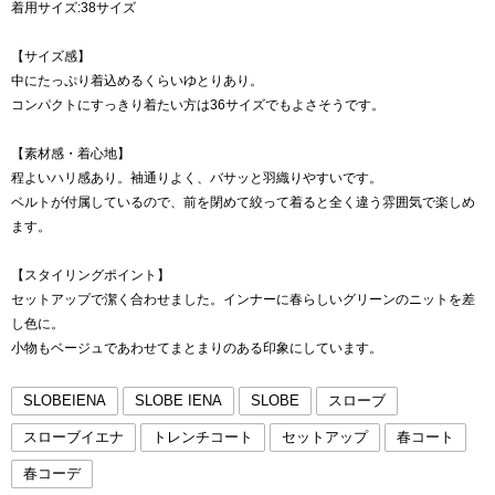
着用サイズ:38サイズ
【サイズ感】
中にたっぷり着込めるくらいゆとりあり。
コンパクトにすっきり着たい方は36サイズでもよさそうです。
【素材感・着心地】
程よいハリ感あり。袖通りよく、バサッと羽織りやすいです。
ベルトが付属しているので、前を閉めて絞って着ると全く違う雰囲気で楽しめ
ます。
【スタイリングポイント】
セットアップで潔く合わせました。インナーに春らしいグリーンのニットを差
し色に。
小物もベージュであわせてまとまりのある印象にしています。
SLOBEIENA
SLOBE IENA
SLOBE
スローブ
スローブイエナ
トレンチコート
セットアップ
春コート
春コーデ