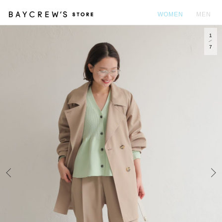
WOMEN
MEN
1
カ
7
Prev