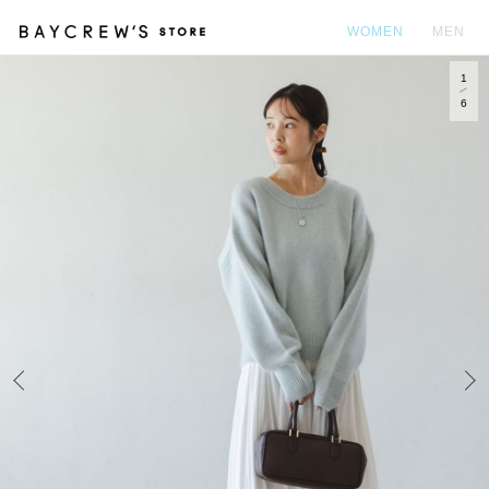
WOMEN
MEN
1
カ
6
Prev