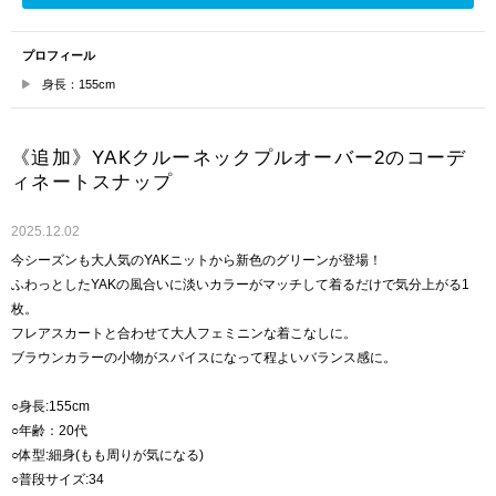
プロフィール
身長：155cm
《追加》YAKクルーネックプルオーバー2のコーデ
ィネートスナップ
2025.12.02
今シーズンも大人気のYAKニットから新色のグリーンが登場！
ふわっとしたYAKの風合いに淡いカラーがマッチして着るだけで気分上がる1
枚。
フレアスカートと合わせて大人フェミニンな着こなしに。
ブラウンカラーの小物がスパイスになって程よいバランス感に。
○身長:155cm
○年齢：20代
○体型:細身(もも周りが気になる)
○普段サイズ:34