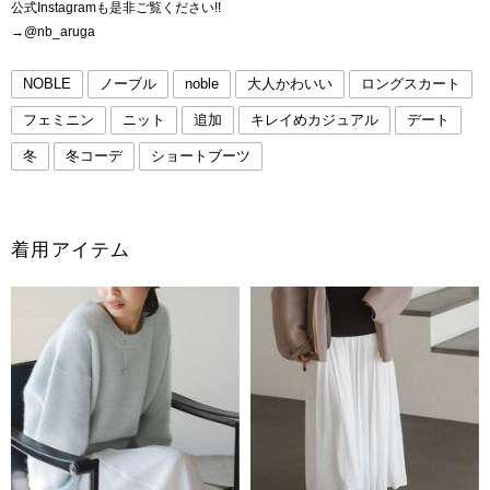
公式Instagramも是非ご覧ください!!
→@nb_aruga
NOBLE
ノーブル
noble
大人かわいい
ロングスカート
フェミニン
ニット
追加
キレイめカジュアル
デート
冬
冬コーデ
ショートブーツ
着用アイテム