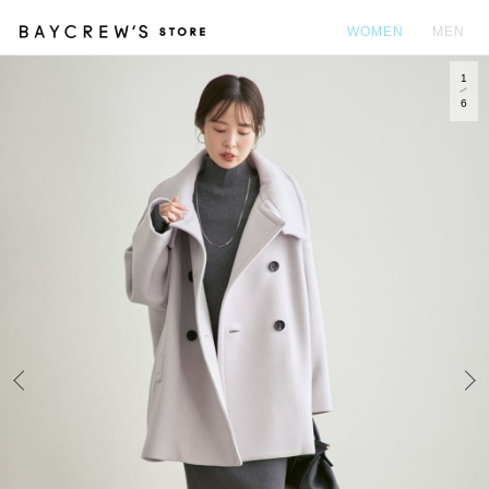
WOMEN
MEN
1
カ
6
Prev