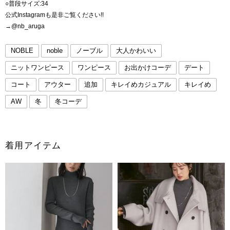
○普段サイズ:34
公式Instagramも是非ご覧ください!!
→@nb_aruga
NOBLE
noble
ノーブル
大人かわいい
ニットワンピース
ワンピース
お出かけコーデ
デート
コート
アウター
追加
キレイめカジュアル
キレイめ
AW
冬
冬コーデ
着用アイテム