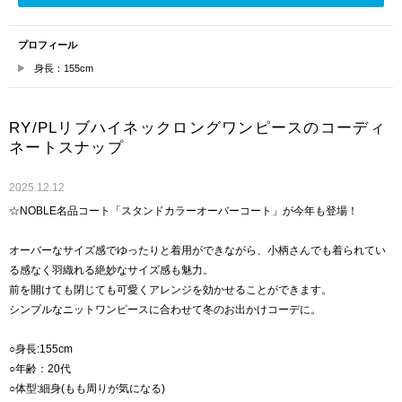
プロフィール
身長：155cm
RY/PLリブハイネックロングワンピースのコーディ
ネートスナップ
2025.12.12
☆NOBLE名品コート「スタンドカラーオーバーコート」が今年も登場！
オーバーなサイズ感でゆったりと着用ができながら、小柄さんでも着られてい
る感なく羽織れる絶妙なサイズ感も魅力。
前を開けても閉じても可愛くアレンジを効かせることができます。
シンプルなニットワンピースに合わせて冬のお出かけコーデに。
○身長:155cm
○年齢：20代
○体型:細身(もも周りが気になる)