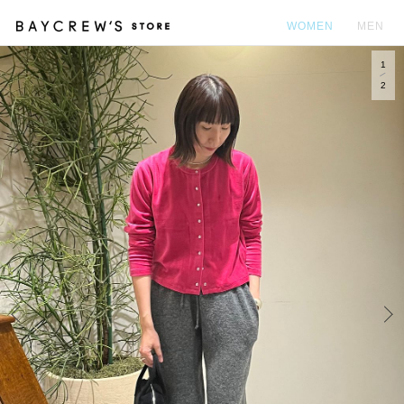
WOMEN
MEN
1
カ
2
Prev