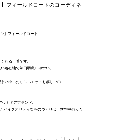
ビーン】フィールドコートのコーディネ
ルビーン】フィールドコート
てくれる一着です。
軽い着心地で毎日羽織りやすい。
程よいゆったりシルエットも嬉しい◎
たアウトドアブランド。
れたハイクオリティなものづくりは、世界中の人々