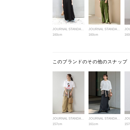
JOURNAL STANDARD relume LADYS
JOURNAL STANDARD relume LADYS
160cm
160cm
16
このブランドのその他のスナップ
JOURNAL STANDARD relume LADYS
JOURNAL STANDARD relume LADYS
157cm
161cm
15