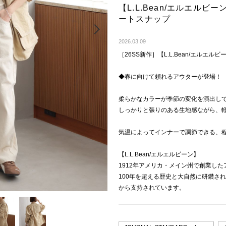
【L.L.Bean/エルエル
ートスナップ
Next
2026.03.09
［26SS新作］【L.L.Bean/エルエ
◆春に向けて頼れるアウターが登場！
柔らかなカラーが季節の変化を演出し
しっかりと張りのある生地感ながら、
気温によってインナーで調節できる、
【L.L.Bean/エルエルビーン】
1912年アメリカ・メイン州で創業し
100年を超える歴史と大自然に研鑽さ
から支持されています。