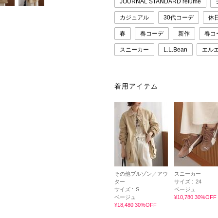
JOURNAL STANDARD relume
カジュアル
30代コーデ
休
春
春コーデ
新作
春コ
スニーカー
L.L.Bean
エル
着用アイテム
その他ブルゾン／アウ
スニーカー
ター
サイズ :
24
サイズ :
S
ベージュ
ベージュ
¥10,780 30%OFF
¥18,480 30%OFF