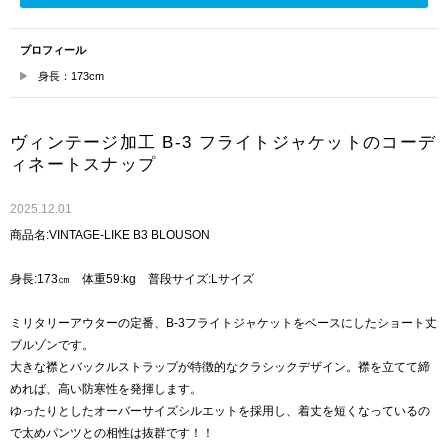
プロフィール
身長：173cm
ヴィンテージ加工 B-3 フライトジャケットのコーデ
ィネートスナップ
2025.12.01
商品名:VINTAGE-LIKE B3 BLOUSON
身長:173㎝ 体重59:kg 普段サイズ:Lサイズ
ミリタリーアウターの定番、B-3フライトジャケットをベースにしたショート丈
ブルゾンです。
大きな襟とバックルストラップが特徴的なクラシックデザイン。襟を立てて締
めれば、高い防寒性を発揮します。
ゆったりとしたオーバーサイズシルエットを採用し、着丈を短くなっているの
で太めパンツとの相性は抜群です！！