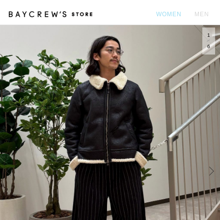
WOMEN
MEN
1
カ
6
Prev