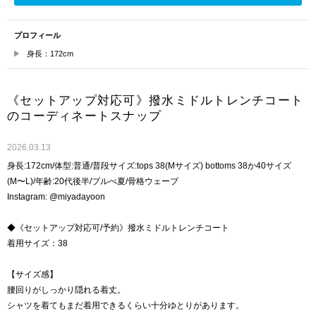
プロフィール
身長：172cm
《セットアップ対応可》撥水ミドルトレンチコート
のコーディネートスナップ
2026.03.13
身長:172cm/体型:普通/普段サイズ:tops 38(Mサイズ) bottoms 38か40サイズ
(M〜L)/年齢:20代後半/ブルべ夏/骨格ウェーブ
Instagram: @miyadayoon
◆《セットアップ対応可/予約》撥水ミドルトレンチコート
着用サイズ：38
【サイズ感】
腰回りがしっかり隠れる着丈。
シャツを着てもまだ着用できるくらい十分ゆとりがあります。