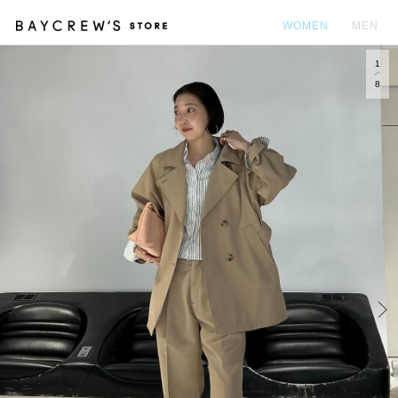
WOMEN
MEN
1
カ
8
Prev