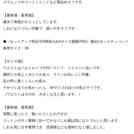
スウェットやコットンニットなど着込めそうです。
【素材感・着用感】
撥水で表面がさらっとしています。
しわになりづらい印象で、扱いやすそうです。
◆《セットアップ対応可/WEBのみ4サイズ展開/予約》撥水2タックチノパンツ
着用サイズ：38
【サイズ感】
ウエストはベルトループが付いていて、ジャストに近いです。
腰回りも程よくゆとりがあり、ラインが出にくい印象。
足の甲に着くくらいの長さ。
十分つくほうが良かったら、40サイズのほうが良さそうです。
（ウエストはその分、大きくなると思います。）
【素材感・着用感】
実際に座ったり、動いたりしたのですが
コットンのチノ素材に比べてかなりしわ感は気になりづらいと思います。
しわも気にせず着用でき、洗濯後なども便利だなと感じました。