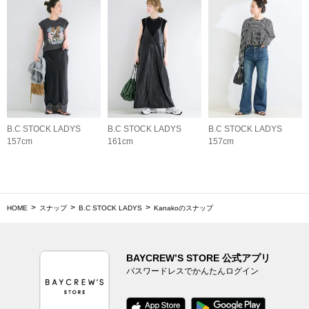
B.C STOCK LADYS
B.C STOCK LADYS
B.C STOCK LADYS
157cm
161cm
157cm
HOME
スナップ
B.C STOCK LADYS
Kanakoのスナップ
BAYCREW’S STORE 公式アプリ
パスワードレスでかんたんログイン