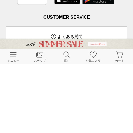
CUSTOMER SERVICE
よくある質問
メニュー
スナップ
探す
お気に入り
カート
ご利用ガイド
店舗検索
採用情報
お客様対応方針
利用規約
企業情報
個人情報保護方針
特定商取引法に基づく表記