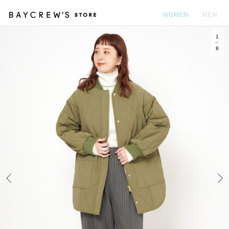
WOMEN
MEN
1
カ
8
Prev