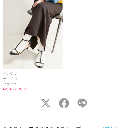
サンダル
サイズ :
L
ブラック
¥2,046 70%OFF
twitter
facebook
LINE