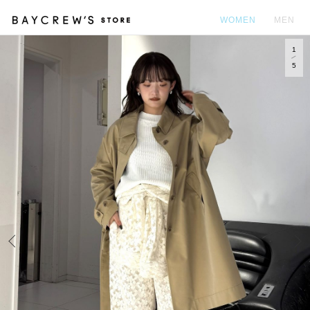
WOMEN
MEN
1
カ
5
Prev